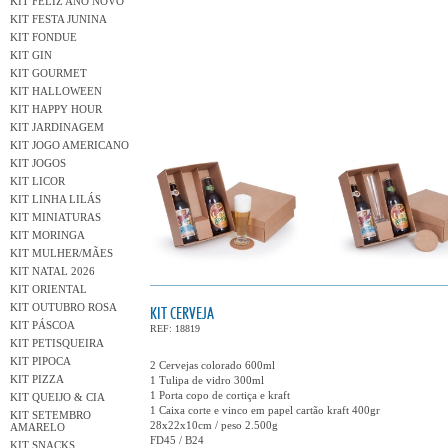
KIT FELIZ ANO NOVO
KIT FESTA JUNINA
KIT FONDUE
KIT GIN
KIT GOURMET
KIT HALLOWEEN
KIT HAPPY HOUR
KIT JARDINAGEM
KIT JOGO AMERICANO
KIT JOGOS
KIT LICOR
KIT LINHA LILÁS
KIT MINIATURAS
KIT MORINGA
KIT MULHER/MÃES
KIT NATAL 2026
KIT ORIENTAL
KIT OUTUBRO ROSA
KIT CERVEJA
KIT PÁSCOA
REF: 18819
KIT PETISQUEIRA
KIT PIPOCA
2 Cervejas colorado 600ml
KIT PIZZA
1 Tulipa de vidro 300ml
1 Porta copo de cortiça e kraft
KIT QUEIJO & CIA
1 Caixa corte e vinco em papel cartão kraft 400gr
KIT SETEMBRO
28x22x10cm / peso 2.500g
AMARELO
FD45 / B24
KIT SNACKS