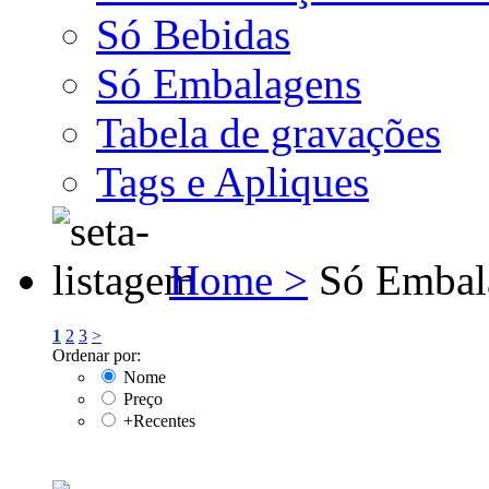
Só Bebidas
Só Embalagens
Tabela de gravações
Tags e Apliques
Home >
Só Embal
1
2
3
>
Ordenar por:
Nome
Preço
+Recentes