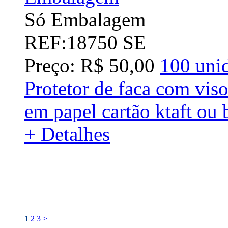
Só Embalagem
REF:18750 SE
Preço: R$ 50,00
100 uni
Protetor de faca com vis
em papel cartão ktaft o
+ Detalhes
1
2
3
>