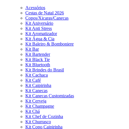
Acessórios
Cestas de Natal 2026
Copos/Xicaras/Canecas
Kit Aniversário
Kit Anti Stress
Kit Aromatizador
Kit Água & Cia
Kit Baleiro & Bomboniere
Kit Bar
Kit Bartender
Kit Black Tie
Kit Bluetooth
Kit Brindes do Brasil
Kit Cachaça
Kit Café
Kit Caipirinha
Kit Canecas
Kit Canecas Customizadas
Kit Cerveja
Kit Champagne
Kit Chá
Kit Chef de Cozinha
Kit Churrasco
Kit Copo Caipirinha