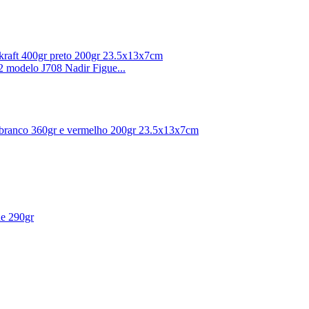
o kraft 400gr preto 200gr 23.5x13x7cm
2 modelo J708 Nadir Figue...
ão branco 360gr e vermelho 200gr 23.5x13x7cm
de 290gr