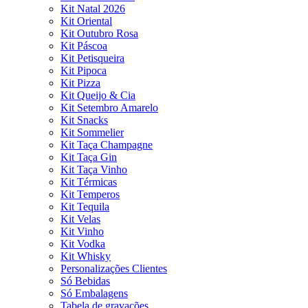
Kit Natal 2026
Kit Oriental
Kit Outubro Rosa
Kit Páscoa
Kit Petisqueira
Kit Pipoca
Kit Pizza
Kit Queijo & Cia
Kit Setembro Amarelo
Kit Snacks
Kit Sommelier
Kit Taça Champagne
Kit Taça Gin
Kit Taça Vinho
Kit Térmicas
Kit Temperos
Kit Tequila
Kit Velas
Kit Vinho
Kit Vodka
Kit Whisky
Personalizações Clientes
Só Bebidas
Só Embalagens
Tabela de gravações