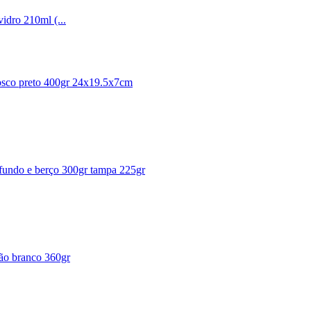
idro 210ml (...
fosco preto 400gr 24x19.5x7cm
o fundo e berço 300gr tampa 225gr
tão branco 360gr