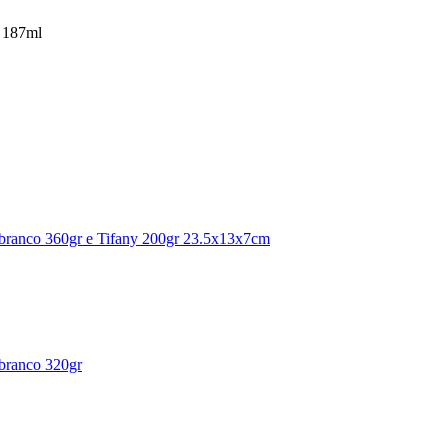
 187ml
o branco 360gr e Tifany 200gr 23.5x13x7cm
 branco 320gr