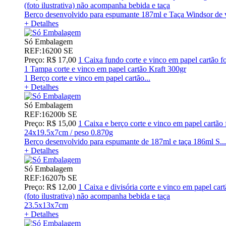
(foto ilustrativa) não acompanha bebida e taça
Berço desenvolvido para espumante 187ml e Taça Windsor de v
+ Detalhes
Só Embalagem
REF:16200 SE
Preço: R$ 17,00
1 Caixa fundo corte e vinco em papel cartão 
1 Tampa corte e vinco em papel cartão Kraft 300gr
1 Berço corte e vinco em papel cartão...
+ Detalhes
Só Embalagem
REF:16200b SE
Preço: R$ 15,00
1 Caixa e berço corte e vinco em papel cartã
24x19.5x7cm / peso 0.870g
Berço desenvolvido para espumante de 187ml e taça 186ml S...
+ Detalhes
Só Embalagem
REF:16207b SE
Preço: R$ 12,00
1 Caixa e divisória corte e vinco em papel car
(foto ilustrativa) não acompanha bebida e taça
23.5x13x7cm
+ Detalhes