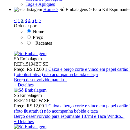
Tags e Apliques
Home >
Só Embalagens >
Para Kit Espumante
<
1
2
3
4
5
6
>
Ordenar por:
Nome
Preço
+Recentes
Só Embalagem
REF:15194BT SE
Preço: R$ 12,00
1 Caixa e berço corte e vinco em papel cartã
(foto ilustrativa) não acompanha bebida e taça
Berço desenvolvido para ta...
+ Detalhes
Só Embalagem
REF:15194CW SE
Preço: R$ 12,00
1 Caixa e berço corte e vinco em papel cartão
(foto ilustrativa) não acompanha bebida e taça
Berço desenvolvido para espumante 187ml e Taça Windso...
+ Detalhes