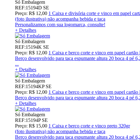
Só Embalagem
REF:15194D SE
Preço: R$ 12,00
1 Caixa e divisória corte e vinco em papel car
(foto ilustrativa) não acompanha bebida e taça
Personalizamos com sua logomarca, consulte!
+ Detalhes
Só Embalagem
REF:15194K SE
Preço: R$ 12,00
1 Caixa e berço corte e vinco em papel cartã
Berço desenvolvido para taça espumante altura 20 boca 4 pé 6
...
+ Detalhes
Só Embalagem
REF:15194KP SE
Preço: R$ 12,00
1 Caixa e berço corte e vinco em papel cartã
Berço desenvolvido para taça espumante altura 20 boca 4 pé 6,
+ Detalhes
Só Embalagem
REF:15194P SE
Preço: R$ 15,00
1 Caixa e berço corte e vinco preto 320gr
(foto ilustrativa) não acompanha bebida e taça
Berço desenvolvido para taça espumante altura 20 boca 4 pé 6,