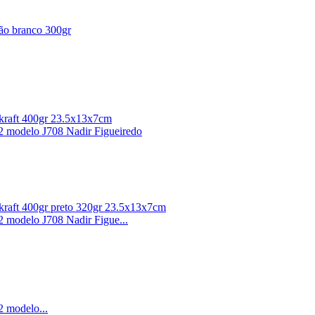
tão branco 300gr
o kraft 400gr 23.5x13x7cm
,2 modelo J708 Nadir Figueiredo
o kraft 400gr preto 320gr 23.5x13x7cm
2 modelo J708 Nadir Figue...
2 modelo...