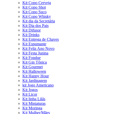
Kit Copo Cerveja
Kit Copo Shot
Kit Copo Suco
Kit Copo Whisky
Kit dia da Secretária
Kit Dia dos Pais
Kit Difusor
Kit Drinks
Kit Entrega de Chaves
Kit Espumante
Kit Feliz Ano Novo
Kit Festa Junina
Kit Fondue
Kit Gin Tônica
Kit Gourmet
Kit Halloween
Kit Happy Hour
Kit Jardinagem
kit Jogo Americano
Kit Jogos
Kit Licor
Kit linha Lilás
Kit Miniaturas
Kit Moringa
Kit Mulher/Mães