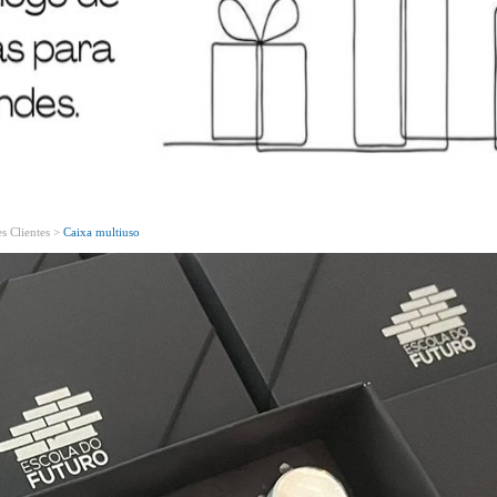
Bem Vindo!
Conheça o nosso novo site!
s Clientes >
Caixa multiuso