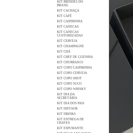
KIT BRINDES DO
BRASIL
KIT CACHAÇA
KIT CAFÉ
KIT CAIPIRINHA
KIT CANECAS
KIT CANECAS
CUSTOMIZADAS
KIT CERVEJA
KIT CHAMPAGNE
KIT CHÁ
KIT CHEF DE COZINHA
KIT CHURRASCO
KIT COPO CAIPIRINHA
KIT COPO CERVEJA
KIT COPO SHOT
KIT COPO SUCO
KIT COPO WHISKY
KIT DIA DA
SECRETÁRIA
KIT DIA DOS PAIS
KIT DIFUSOR
KIT DRINKS
KIT ENTREGA DE
CHAVES
KIT ESPUMANTE