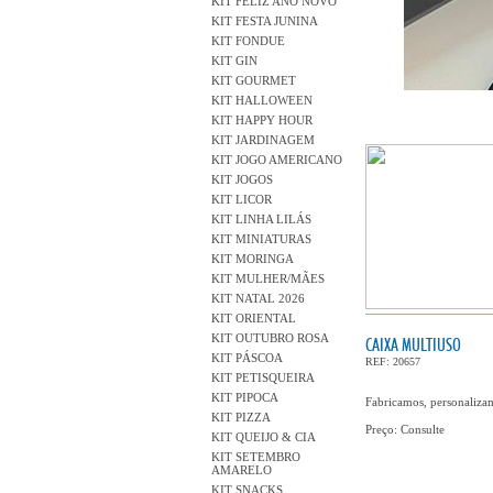
KIT FELIZ ANO NOVO
KIT FESTA JUNINA
KIT FONDUE
KIT GIN
KIT GOURMET
KIT HALLOWEEN
KIT HAPPY HOUR
KIT JARDINAGEM
KIT JOGO AMERICANO
KIT JOGOS
KIT LICOR
KIT LINHA LILÁS
KIT MINIATURAS
KIT MORINGA
KIT MULHER/MÃES
KIT NATAL 2026
KIT ORIENTAL
KIT OUTUBRO ROSA
CAIXA MULTIUSO
KIT PÁSCOA
REF: 20657
KIT PETISQUEIRA
KIT PIPOCA
Fabricamos, personalizam
KIT PIZZA
Preço: Consulte
KIT QUEIJO & CIA
KIT SETEMBRO
AMARELO
KIT SNACKS