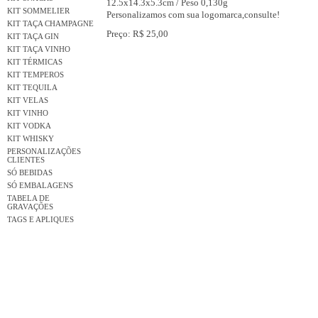
12.5x14.3x5.3cm / Peso 0,130g
KIT SOMMELIER
Personalizamos com sua logomarca,consulte!
KIT TAÇA CHAMPAGNE
Preço: R$ 25,00
KIT TAÇA GIN
KIT TAÇA VINHO
KIT TÉRMICAS
KIT TEMPEROS
KIT TEQUILA
KIT VELAS
KIT VINHO
KIT VODKA
KIT WHISKY
PERSONALIZAÇÕES
CLIENTES
SÓ BEBIDAS
SÓ EMBALAGENS
TABELA DE
GRAVAÇÕES
TAGS E APLIQUES