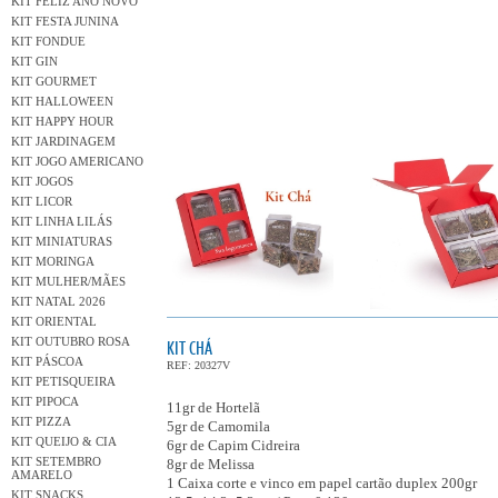
KIT FELIZ ANO NOVO
KIT FESTA JUNINA
KIT FONDUE
KIT GIN
KIT GOURMET
KIT HALLOWEEN
KIT HAPPY HOUR
KIT JARDINAGEM
KIT JOGO AMERICANO
KIT JOGOS
KIT LICOR
KIT LINHA LILÁS
KIT MINIATURAS
KIT MORINGA
KIT MULHER/MÃES
KIT NATAL 2026
KIT ORIENTAL
KIT OUTUBRO ROSA
KIT CHÁ
KIT PÁSCOA
REF: 20327V
KIT PETISQUEIRA
KIT PIPOCA
11gr de Hortelã
KIT PIZZA
5gr de Camomila
KIT QUEIJO & CIA
6gr de Capim Cidreira
KIT SETEMBRO
8gr de Melissa
AMARELO
1 Caixa corte e vinco em papel cartão duplex 200gr
KIT SNACKS