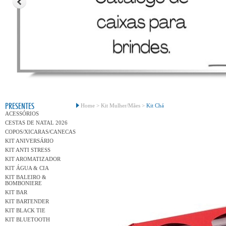
Conh
PRESENTES
Home >
Kit Mulher/Mães >
Kit Chá
ACESSÓRIOS
CESTAS DE NATAL 2026
COPOS/XICARAS/CANECAS
KIT ANIVERSÁRIO
KIT ANTI STRESS
KIT AROMATIZADOR
KIT ÁGUA & CIA
KIT BALEIRO &
BOMBONIERE
KIT BAR
KIT BARTENDER
KIT BLACK TIE
KIT BLUETOOTH