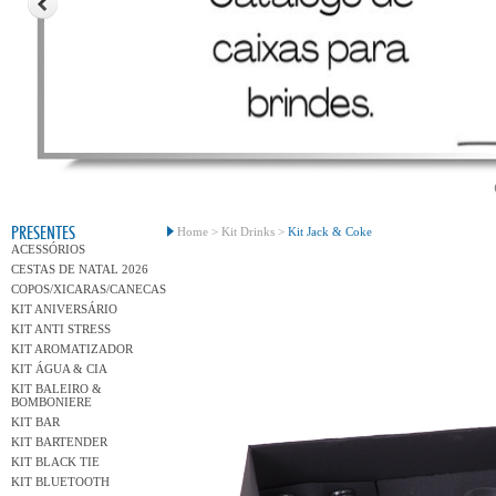
Conh
PRESENTES
Home >
Kit Drinks >
Kit Jack & Coke
ACESSÓRIOS
CESTAS DE NATAL 2026
COPOS/XICARAS/CANECAS
KIT ANIVERSÁRIO
KIT ANTI STRESS
KIT AROMATIZADOR
KIT ÁGUA & CIA
KIT BALEIRO &
BOMBONIERE
KIT BAR
KIT BARTENDER
KIT BLACK TIE
KIT BLUETOOTH