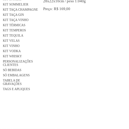
28x22x10cm / peso 1.040g
KIT SOMMELIER
Preço: R$ 169,00
KIT TAÇA CHAMPAGNE
KIT TAÇA GIN
KIT TAÇA VINHO
KIT TÉRMICAS
KIT TEMPEROS
KIT TEQUILA
KIT VELAS
KIT VINHO
KIT VODKA
KIT WHISKY
PERSONALIZAÇÕES
CLIENTES
SÓ BEBIDAS
SÓ EMBALAGENS
TABELA DE
GRAVAÇÕES
TAGS E APLIQUES