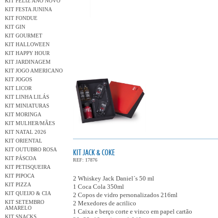
KIT FELIZ ANO NOVO
KIT FESTA JUNINA
KIT FONDUE
KIT GIN
KIT GOURMET
KIT HALLOWEEN
KIT HAPPY HOUR
KIT JARDINAGEM
KIT JOGO AMERICANO
KIT JOGOS
KIT LICOR
KIT LINHA LILÁS
KIT MINIATURAS
KIT MORINGA
KIT MULHER/MÃES
KIT NATAL 2026
KIT ORIENTAL
KIT OUTUBRO ROSA
KIT JACK & COKE
KIT PÁSCOA
REF: 17876
KIT PETISQUEIRA
KIT PIPOCA
2 Whiskey Jack Daniel´s 50 ml
KIT PIZZA
1 Coca Cola 350ml
KIT QUEIJO & CIA
2 Copos de vidro personalizados 216ml
KIT SETEMBRO
2 Mexedores de acrilico
AMARELO
1 Caixa e berço corte e vinco em papel cartão
KIT SNACKS