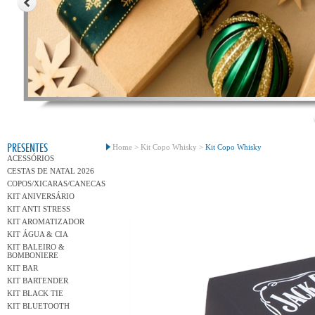
Variedad
PRESENTES
Home >
Kit Copo Whisky >
Kit Copo Whisky
ACESSÓRIOS
CESTAS DE NATAL 2026
COPOS/XICARAS/CANECAS
KIT ANIVERSÁRIO
KIT ANTI STRESS
KIT AROMATIZADOR
KIT ÁGUA & CIA
KIT BALEIRO &
BOMBONIERE
KIT BAR
KIT BARTENDER
KIT BLACK TIE
KIT BLUETOOTH