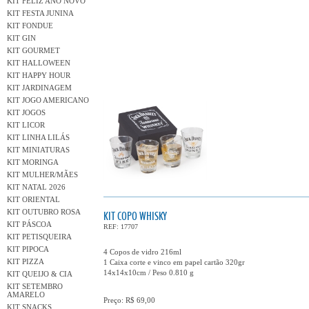
KIT FELIZ ANO NOVO
KIT FESTA JUNINA
KIT FONDUE
KIT GIN
KIT GOURMET
KIT HALLOWEEN
KIT HAPPY HOUR
KIT JARDINAGEM
KIT JOGO AMERICANO
KIT JOGOS
KIT LICOR
KIT LINHA LILÁS
KIT MINIATURAS
KIT MORINGA
KIT MULHER/MÃES
KIT NATAL 2026
KIT ORIENTAL
KIT OUTUBRO ROSA
KIT COPO WHISKY
KIT PÁSCOA
REF: 17707
KIT PETISQUEIRA
KIT PIPOCA
4 Copos de vidro 216ml
KIT PIZZA
1 Caixa corte e vinco em papel cartão 320gr
14x14x10cm / Peso 0.810 g
KIT QUEIJO & CIA
KIT SETEMBRO
AMARELO
Preço: R$ 69,00
KIT SNACKS