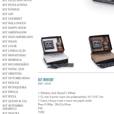
KIT FELIZ ANO NOVO
KIT FESTA JUNINA
KIT FONDUE
KIT GIN
KIT GOURMET
KIT HALLOWEEN
KIT HAPPY HOUR
KIT JARDINAGEM
KIT JOGO AMERICANO
KIT JOGOS
KIT LICOR
KIT LINHA LILÁS
KIT MINIATURAS
KIT MORINGA
KIT MULHER/MÃES
KIT NATAL 2026
KIT ORIENTAL
KIT OUTUBRO ROSA
KIT WHISKY
KIT PÁSCOA
REF: 16145
KIT PETISQUEIRA
KIT PIPOCA
1 Whiskey Jack Daniel´s 200ml
KIT PIZZA
1 Cj com 4 porta copos em polipropileno 10.7x10.7cm
1 Caixa e berço corte e vinco em papel cartão
KIT QUEIJO & CIA
Peso 0.580g / 28x22x10cm
KIT SETEMBRO
F45
AMARELO
T282
KIT SNACKS