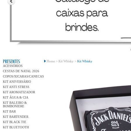
Conh
PRESENTES
Home >
Kit Whisky >
Kit Whisky
ACESSÓRIOS
CESTAS DE NATAL 2026
COPOS/XICARAS/CANECAS
KIT ANIVERSÁRIO
KIT ANTI STRESS
KIT AROMATIZADOR
KIT ÁGUA & CIA
KIT BALEIRO &
BOMBONIERE
KIT BAR
KIT BARTENDER
KIT BLACK TIE
KIT BLUETOOTH